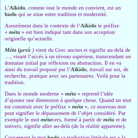
L’
Aïkido
, comme tout le monde en convient, est un
budo
qui se situe entre tradition et modernité.
Assurément dans le contexte de l’
Aïkido
le préfixe
«
méta
» est bien indiqué tant dans son acception
originelle qu’actuelle.
Méta
(
μετά
)
vient du Grec ancien et signifie au-delà de
…, visant l’accès à un niveau supérieur, transcendant un
domaine initial par réflexion ou abstraction. Il en va
ainsi du travail proposé par l’
Aïkido
,
travail sur soi, de
recherche, pratique avec ses partenaires. Voilà pour la
tradition.
Dans le monde moderne «
méta
» reprend l’idée
d’ajouter une dimension à quelque chose. Quand un mot
est construit avec le préfixe «
méta
», ce nouveau mot
peut signifier le dépassement de l’objet considéré. Par
exemple le mot
méta
vers, formé à partir de
méta
et de
univers, signifie aller au-delà (de la réalité apparente).
Concernant le mot
budo
sa traduction littérale est « la