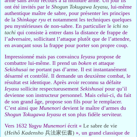
armé sans avoir recours à la moindre arme. Un jour ils
ont été invités par le
S
hogun Tokugawa Ieyasu
, lui-même
authentique maître de sabre, pour présenter les principes
de la
Shinkage ryu
et notamment les techniques quelques
peu mystérieuses de non-sabre. En particulier le
ichi no
tachi
qui consiste à entrer dans la distance de frappe de
l’adversaire, sollicitant l’attaque plutôt que de l’attendre,
en avançant sous la frappe pour porter son propre coup.
Impressionné mais pas convaincu
Ieyasu
propose de
combattre lui-même. Il prend un
boken
et attaque
Sekishusai
ne portant pas d’arme. Il est instantanément
désarmé et contrôlé. Il demande un deuxième combat, le
résultat est identique. Après avoir reconnu sa défaite
Ieyasu
sollicite respectueusement
Sekishusai
pour qu’il
devienne son instructeur personnel. Mais celui-ci, du fait
de son grand âge, propose son fils pour le remplacer.
C’est ainsi que
Munenori
devient le maître d’armes du
Shogun Tokugawa Ieyasu
et son plus fidèle serviteur.
Vers 1632
Yagyu Munemori
écrit «
Le sabre de vie
(
Heihô Kadensho
兵法家伝書)
», un grand classique de