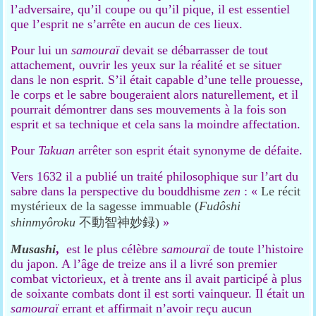
l’adversaire, qu’il coupe ou qu’il pique, il est essentiel
que l’esprit ne s’arrête en aucun de ces lieux.
Pour lui un
samouraï
devait se débarrasser de tout
attachement, ouvrir les yeux sur la réalité et se situer
dans le non esprit. S’il était capable d’une telle prouesse,
le corps et le sabre bougeraient alors naturellement, et il
pourrait démontrer dans ses mouvements à la fois son
esprit et sa technique et cela sans la moindre affectation.
Pour
Takuan
arrêter son esprit était synonyme de défaite.
Vers 1632 il a publié un traité philosophique sur l’art du
sabre dans la perspective du bouddhisme
zen
: «
Le récit
mystérieux de la sagesse immuable (
Fudôshi
shinmyôroku
不動智神妙録)
»
Musashi
,
est le plus célèbre
samouraï
de toute l’histoire
du japon. A l’âge de treize ans il a livré son premier
combat victorieux, et à trente ans il avait participé à plus
de soixante combats dont il est sorti vainqueur. Il était un
samouraï
errant et affirmait n’avoir reçu aucun