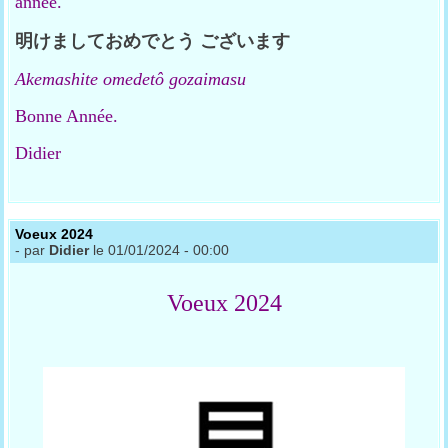
année.
明けましておめでとう
ございます
Akemashite omedetô
gozaimasu
Bonne Année.
Didier
Voeux 2024
- par
Didier
le 01/01/2024 - 00:00
Voeux 2024