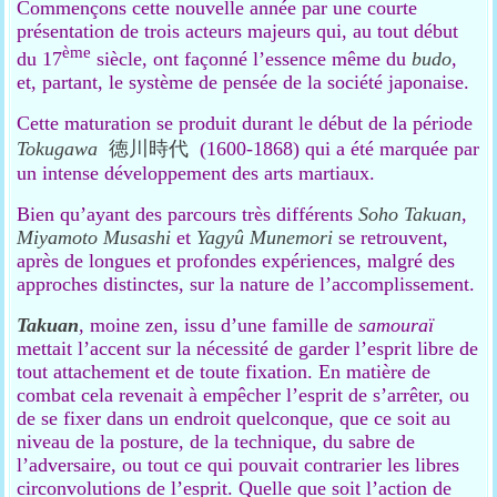
Commençons cette nouvelle année par une courte
présentation de trois acteurs majeurs qui, au tout début
ème
du 17
siècle, ont façonné l’essence même du
budo
,
et, partant, le système de pensée de la société japonaise.
Cette maturation se produit durant le début de la période
Tokugawa
徳川時代
(1600-1868) qui a été marquée par
un intense développement des arts martiaux.
Bien qu’ayant des parcours très différents
Soho
Takuan
,
Miyamoto Musashi
et
Yagyû Munemori
se retrouvent,
après de longues et profondes expériences, malgré des
approches distinctes, sur la nature de l’accomplissement.
Takuan
, moine zen, issu d’une famille de
samouraï
mettait l’accent sur la nécessité de garder l’esprit libre de
tout attachement et de toute fixation. En matière de
combat cela revenait à empêcher l’esprit de s’arrêter, ou
de se fixer dans un endroit quelconque, que ce soit au
niveau de la posture, de la technique, du sabre de
l’adversaire, ou tout ce qui pouvait contrarier les libres
circonvolutions de l’esprit. Quelle que soit l’action de