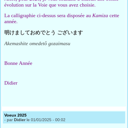
évolution sur la Voie que vous avez choisie.
La calligraphie ci-dessus sera disposée au
Kamiza
cette
année.
明けましておめでとう
ございます
Akemashite omedetô
gozaimasu
Bonne Année
Didier
Voeux 2025
- par
Didier
le 01/01/2025 - 00:02