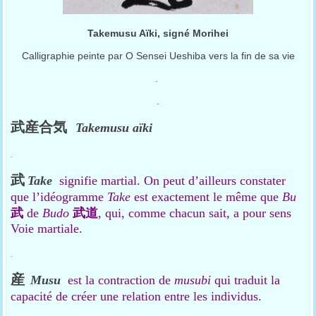
Takemusu Aïki, signé Morihei
Calligraphie peinte par O Sensei Ueshiba vers la fin de sa vie
.
.
武産合気
Takemusu aïki
.
武
Take
signifie martial. On peut d’ailleurs constater
que l’idéogramme
Take
est exactement le même que
Bu
武
de
Budo
武道
, qui, comme chacun sait, a pour sens
Voie martiale.
.
産
Musu
est la contraction de
musubi
qui traduit la
capacité de créer une relation entre les individus.