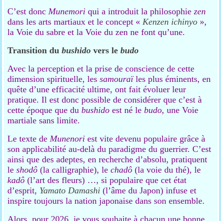
C’est donc
Munemori
qui a introduit la philosophie
zen
dans les arts martiaux et le concept «
Kenzen ichinyo
»,
la Voie du sabre et la Voie du zen ne font qu’une.
Transition du
bushido
vers le
budo
Avec la perception et la prise de conscience de cette
dimension spirituelle, les
samouraï
les plus éminents, en
quête d’une efficacité ultime, ont fait évoluer leur
pratique. Il est donc possible de considérer que c’est à
cette époque que du
bushido
est né le
budo
, une Voie
martiale sans limite.
Le texte de
Munenori
est vite devenu populaire grâce à
son applicabilité au-delà du paradigme du guerrier. C’est
ainsi que des adeptes, en recherche d’absolu, pratiquent
le
shodô
(la calligraphie), le
chadô
(la voie du thé), le
kadô
(l’art des fleurs) …, si populaire que cet état
d’esprit,
Yamato Damashi
(l’âme du Japon) infuse et
inspire toujours la nation japonaise dans son ensemble.
Alors, pour 2026, je vous souhaite à chacun une bonne